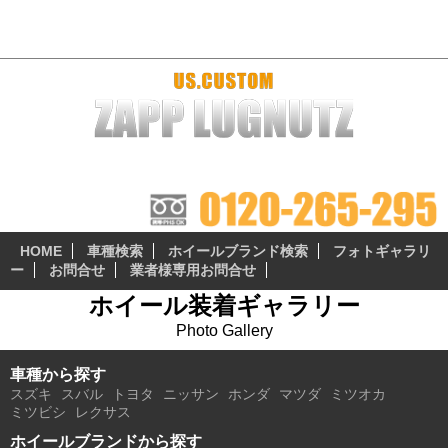
ULTRA - プラドファン USブランド・輸入ブランドホール専門店
「ザップラグナッツ」
ザップラグナッツのアルミホイールは 『3つの安心無料サ
ービス』 が自慢のポイント!
HOME
車種検索
ホイールブランド検索
フォトギャラリ
ー
お問合せ
業者様専用お問合せ
ホイール装着ギャラリー
Photo Gallery
車種から探す
スズキ
スバル
トヨタ
ニッサン
ホンダ
マツダ
ミツオカ
ミツビシ
レクサス
ホイールブランドから探す