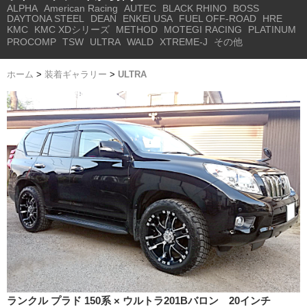
ALPHA
American Racing
AUTEC
BLACK RHINO
BOSS
DAYTONA STEEL
DEAN
ENKEI USA
FUEL OFF-ROAD
HRE
KMC
KMC XDシリーズ
METHOD
MOTEGI RACING
PLATINUM
PROCOMP
TSW
ULTRA
WALD
XTREME-J
その他
ホーム
>
装着ギャラリー
>
ULTRA
ランクル プラド 150系 × ウルトラ201Bバロン 20インチ