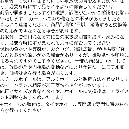
お取付、ご使用になる前にこの取扱説明書を必ずお読みにな
り、必要な時にすぐ見られるように保管してください。
商品が届きましたらすぐに破損、誤送がないかご確認をお願い
いたします。 万一、へこみや傷などの不良がありましたら、
直ちにご連絡ください。商品到着後7日以上経過すると交換等
の対応ができなくなる場合があります。
お取付、ご使用になる前にこの取扱説明書を必ずお読みにな
り、必要な時にすぐ見られるように保管してください。
現物の色あいや質感が、カタログ、雑誌広告、Web掲載写真
などと多少の違いがある場合がありますが、撮影条件や印刷に
よるものですのでご了承ください。 一部の商品につきまして
は、改良の為や円相場の変動などにより予告なしにモデル変
更、価格変更を行う場合があります。
スチールホイールは、アルミホイールと製造方法が異なります
ので、バランス精度が若干落ちる場合がございます。
純正とサイズが異なるタイヤ、ホイールに交換後は、アライメ
ント調整をおすすめいたします。
※ ホイールの取付は、タイヤホイール専門店で専門知識のある
方が行ってください。