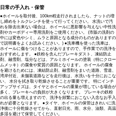
日常の手入れ・保管
●ホイールを取付後、100km程走行されましたら、ナットの増
し締めをトルクレンチを使って行ってください。 水洗いで汚
れを除去出来ない場合は、ホイールに悪影響を与えない中性洗
剤やカーボディー専用洗剤をご使用ください。 (市販の洗剤の
中には変色やシミ、ムラと原因となる成分のものがありますの
で説明書をよくお読みください。) ●洗車機を使った洗車は、
ホイールに傷をつけることがありますので、手作業での洗浄を
おすすめします。 ●鉄粉を含んだブレーキダスト、凍結防止
剤、融雪剤、塩分などは、アルミホイールの塗装（特にクロー
ムメッキ）の腐食や変質の原因となります。 ホイールの腐食
を避けるためには、凍結防止剤、融雪剤をまいた道路、雪道、
湾岸付近、未舗装道路などを走行後は、水洗いを十分におこな
い、 水分を拭き取り乾燥させることが重要です。 特にインチ
アップサイズは、タイヤとホイールの重量が増している場合が
多く、ブレーキへの負担が大きくなります。 ブレーキの鉄粉
の出る量も増えますので、洗浄を頻繁におこない入念なお手入
れが必要となります。 ●タイヤ、ホイールの保管はきれいに洗
浄後に十分乾燥させてから、直射日光、雨、水分、油類、高温
多湿を避けて保管してください。