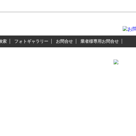
ファン 厳選おすすめホイール
ザップラグナッツのアルミホイールは 『3つの
検索
フォトギャラリー
お問合せ
業者様専用お問合せ
関連車
フォレスタ
登場のSUBARUのクロスオーバーSUV。
フォレスタ
フォレスタ
ー（SJ系）」の
/55R17）。
ミホイールがきっとここで見つかります!
ールは、USブランドホイール・輸入ブランド