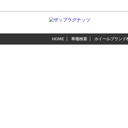
フォレスター SH系 2007年〜 - プラド
HOME
車種検索
ホイールブランド
スバル（SUBARU）
フォレスター SH系 2007年〜
フォレスター（Forester）は、1997年
2007年に発売された3代目「フォレスタ
純正ホイール(タイヤ)サイズは、
16インチ（215/65R16）・17インチ（225
お探しの「スバル フォレスター」のアル
SUBARU FORESTERのアルミホイ