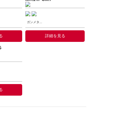
ガンメタ...
る
詳細を見る
G
る