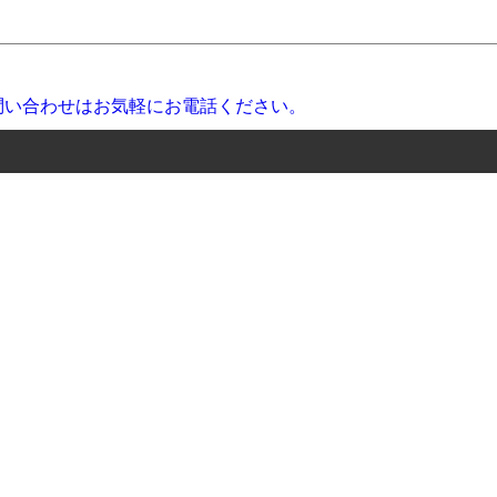
安心無料サービス』 が自慢のポイント!
※写真はイメージです。
種
ー SK系 後期 2021年〜
ー SK系 2018年〜
ー SJ系 2012年〜