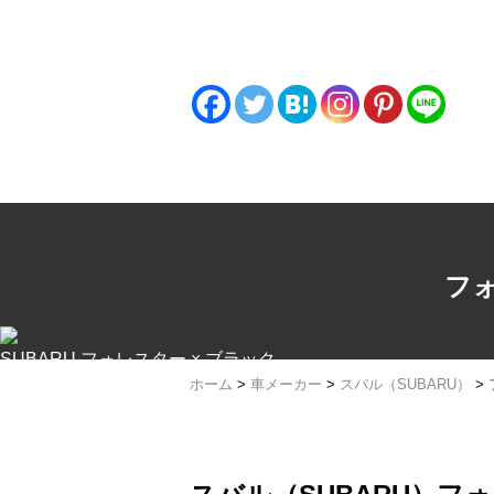
ホイール専門店「ザップラグナッツ」でGE
みんなにオススメする！
フォ
SUBARU フォレスター × ブラック...
ホーム
>
車メーカー
>
スバル（SUBARU）
>