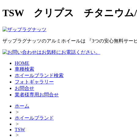
TSW クリプス チタニウム/
ザップラグナッツのアルミホイールは 『3つの安心無料サービ
HOME
車種検索
ホイールブランド検索
フォトギャラリー
お問合せ
業者様専用お問合せ
ホーム
>
ホイールブランド
>
TSW
>