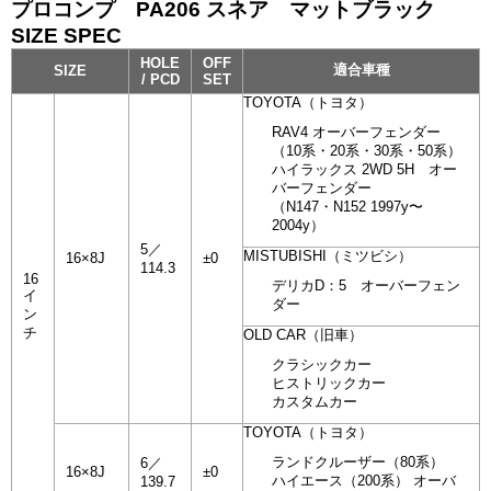
プロコンプ PA206 スネア マットブラック
SIZE SPEC
HOLE
OFF
適合車種
SIZE
/ PCD
SET
TOYOTA（トヨタ）
RAV4 オーバーフェンダー
（10系・20系・30系・50系）
ハイラックス 2WD 5H オー
バーフェンダー
（N147・N152 1997y〜
2004y）
5／
MISTUBISHI（ミツビシ）
16×8J
±0
114.3
16
デリカD：5 オーバーフェン
イ
ダー
ン
チ
OLD CAR（旧車）
クラシックカー
ヒストリックカー
カスタムカー
TOYOTA（トヨタ）
ランドクルーザー（80系）
6／
16×8J
±0
ハイエース（200系） オーバ
139.7