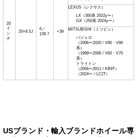
LEXUS（レクサス）
LX（300系 2022y〜）
GX（250系 2024y〜）
20
イ
6／
MITSUBISHI（ミツビシ）
20×8.5J
+39
ン
139.7
パジェロ
チ
（2006〜2020 / V80・V90
系）
（1999〜2006 / V60・V70
系）
トライトン
（2006〜2011 / KB9T）
（2024〜 / LC2T）
USブランド・輸入ブランドホイール専