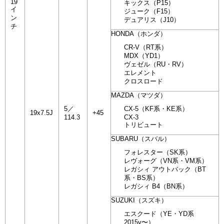
19
キックス（P15）
イ
ジューク（F15）
ン
デュアリス（J10）
チ
HONDA（ホンダ）
CR-V（RT系）
MDX（YD1）
ヴェゼル（RU・RV）
エレメント
クロスロード
MAZDA（マツダ）
5／
CX-5（KF系・KE系）
19x7.5J
+45
114.3
CX-3
トリビュート
SUBARU（スバル）
フォレスター（SK系）
レヴォーグ（VN系・VM系）
レガシィ アウトバック（BT
系・BS系）
レガシィ B4（BN系）
SUZUKI（スズキ）
エスクード（YE・YD系
2015y〜）