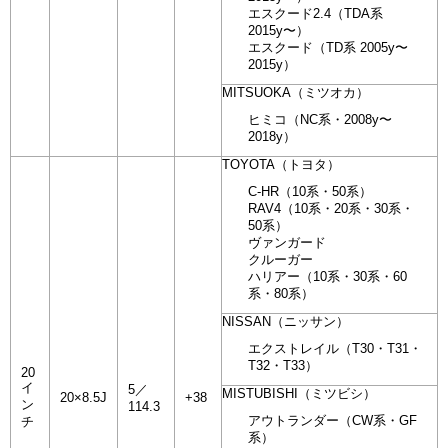
エスクード2.4（TDA系
2015y〜）
エスクード（TD系 2005y〜
2015y）
MITSUOKA（ミツオカ）
ヒミコ（NC系・2008y〜
2018y）
TOYOTA（トヨタ）
C-HR（10系・50系）
RAV4（10系・20系・30系・
50系）
ヴァンガード
クルーガー
ハリアー（10系・30系・60
系・80系）
NISSAN（ニッサン）
エクストレイル（T30・T31・
T32・T33）
20
イ
5／
MISTUBISHI（ミツビシ）
20×8.5J
+38
ン
114.3
アウトランダー（CW系・GF
チ
系）