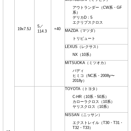
アウトランダー（CW系・GF
系）
デリカD：5
エクリプスクロス
5／
19x7.5J
+40
MAZDA（マツダ）
114.3
トリビュート
LEXUS（レクサス）
NX（10系）
MITSUOKA（ミツオカ）
バディ
ヒミコ（NC系・2008y〜
2018y）
TOYOTA（トヨタ）
C-HR（10系・50系）
カローラクロス（10系）
ヤリスクロス（10系）
NISSAN（ニッサン）
エクストレイル（T30・T31・
T32・T33）