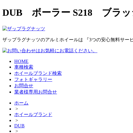
DUB ボーラー S218 ブラ
ザップラグナッツのアルミホイールは 『3つの安心無料サービ
HOME
車種検索
ホイールブランド検索
フォトギャラリー
お問合せ
業者様専用お問合せ
ホーム
>
ホイールブランド
>
DUB
>