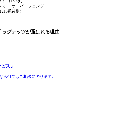
ド （150系）
125） オーバーフェンダー
215系後期）
 ラグナッツが選ばれる理由
ービス』
事なら何でもご相談にのります。