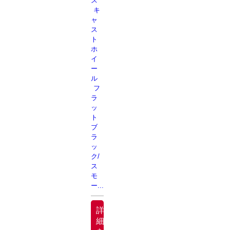
ス
キ
ャ
ス
ト
ホ
イ
ー
ル
フ
ラ
ッ
ト
ブ
ラ
ッ
ク/
ス
モ
ー...
詳
細