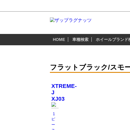
フラットブラック/スモークフランジ - プ
HOME
車種検索
ホイールブランド
フラットブラック/スモ
XTREME-
J
XJ03
1
ピ
ー