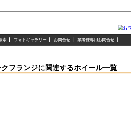
ラドファン USブランド・輸入ブランドホール専門店「ザップラグナッツ
ザップラグナッツのアルミホイールは 『3つの
検索
フォトギャラリー
お問合せ
業者様専用お問合せ
ークフランジに関連するホイール一覧