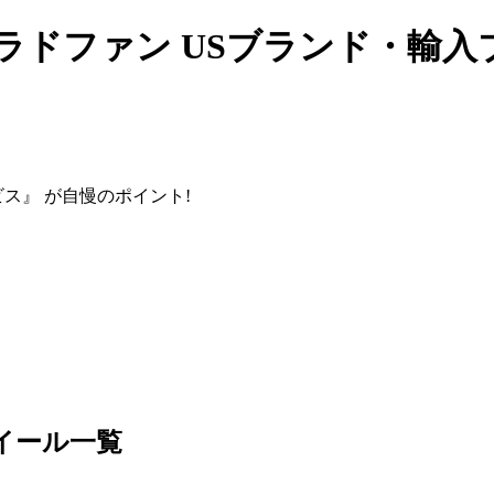
 プラドファン USブランド・輸
ス』 が自慢のポイント!
イール一覧